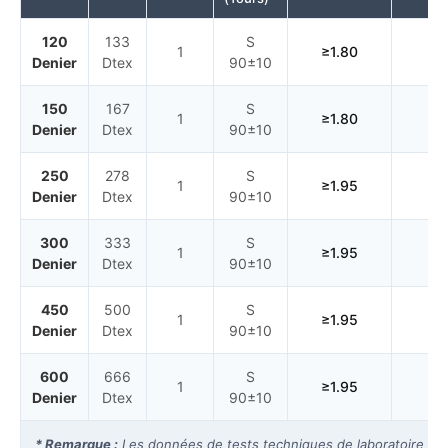
120
133
S
1
≥1.80
≤3
Denier
Dtex
90±10
150
167
S
1
≥1.80
≤3
Denier
Dtex
90±10
250
278
S
1
≥1.95
≤3
Denier
Dtex
90±10
300
333
S
1
≥1.95
≤3
Denier
Dtex
90±10
450
500
S
1
≥1.95
≤3
Denier
Dtex
90±10
600
666
S
1
≥1.95
≤3
Denier
Dtex
90±10
* Remarque :
Les données de tests techniques de laboratoire fou