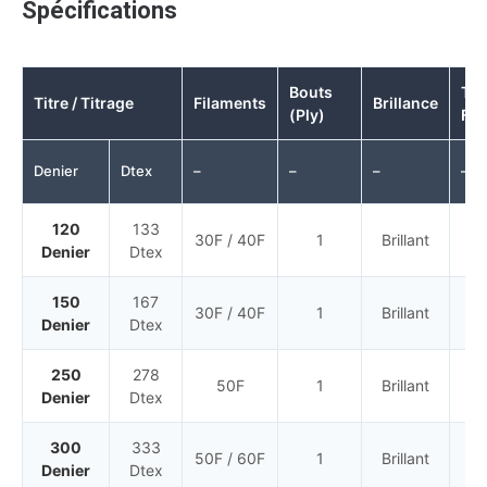
Spécifications
Bouts
Typ
Titre / Titrage
Filaments
Brillance
(Ply)
Fil
Denier
Dtex
–
–
–
–
120
133
30F / 40F
1
Brillant
Ce
Denier
Dtex
150
167
30F / 40F
1
Brillant
Ce
Denier
Dtex
250
278
50F
1
Brillant
Ce
Denier
Dtex
300
333
50F / 60F
1
Brillant
Ce
Denier
Dtex