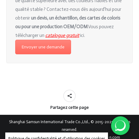
de qualité supérieure avec des couleurs fiables et une
qualité stable ? Contactez-nous dès aujourd’hui pour
obtenir
un devis, un
échantillon, des cartes de coloris
ou pour une production OEM/ODM
.
Vous pouvez
télécharger un
catalogue gratuit
ici.
Envoyer une demande
Partagez cette page
Shanghai Samsun International Trade Co.,Ltd., © 2015-2025, All rights
reserved.
+86-21 5437 3786
export@chromatic-rayon.com
Politique de confidentialité et d'utilisation des cookies