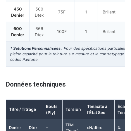
450
500
75F
1
Brillant
Ce
Denier
Dtex
600
666
100F
1
Brillant
Ce
Denier
Dtex
* Solutions Personnalisées :
Pour des spécifications particulière
pleine capacité pour la teinture sur mesure et le contretypage pré
codes Pantone.
Données techniques
Bouts
Ténacité à
Écart 
Titre / Titrage
Torsion
(Ply)
l’État Sec
Ténaci
TPM
Denier
Dtex
–
cN/dtex
%
(Tours)