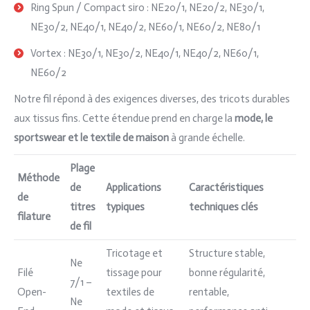
Ring Spun / Compact siro : NE20/1, NE20/2, NE30/1,
NE30/2, NE40/1, NE40/2, NE60/1, NE60/2, NE80/1
Vortex : NE30/1, NE30/2, NE40/1, NE40/2, NE60/1,
NE60/2
Notre fil répond à des exigences diverses, des tricots durables
aux tissus fins. Cette étendue prend en charge la
mode, le
sportswear et le textile de maison
à grande échelle.
Plage
Méthode
de
Applications
Caractéristiques
de
titres
typiques
techniques clés
filature
de fil
Tricotage et
Structure stable,
Ne
Filé
tissage pour
bonne régularité,
7/1 –
Open-
textiles de
rentable,
Ne