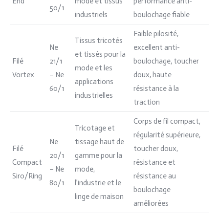
End
mode et tissus
performance anti-
50/1
industriels
boulochage fiable
Faible pilosité,
Tissus tricotés
Ne
excellent anti-
et tissés pour la
Filé
21/1
boulochage, toucher
mode et les
Vortex
– Ne
doux, haute
applications
60/1
résistance à la
industrielles
traction
Corps de fil compact,
Tricotage et
régularité supérieure,
Ne
tissage haut de
Filé
toucher doux,
20/1
gamme pour la
Compact
résistance et
– Ne
mode,
Siro/Ring
résistance au
80/1
l’industrie et le
boulochage
linge de maison
améliorées