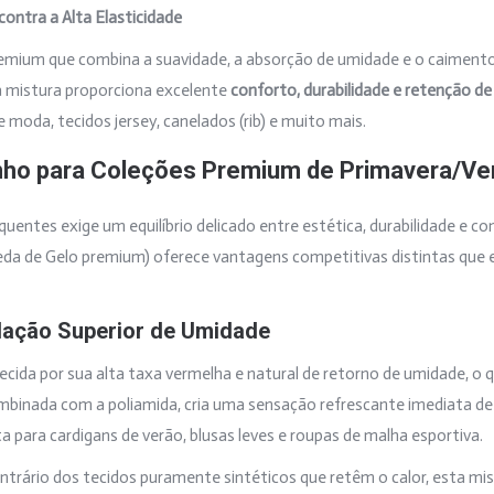
ontra a Alta Elasticidade
emium que combina a suavidade, a absorção de umidade e o caimento
Esta mistura proporciona excelente
conforto, durabilidade e retenção d
e moda, tecidos jersey, canelados (rib) e muito mais.
nho para Coleções Premium de Primavera/Ve
entes exige um equilíbrio delicado entre estética, durabilidade e co
Seda de Gelo premium) oferece vantagens competitivas distintas que 
ulação Superior de Umidade
ecida por sua alta taxa vermelha e natural de retorno de umidade, o 
ombinada com a poliamida, cria uma sensação refrescante imediata d
 para cardigans de verão, blusas leves e roupas de malha esportiva.
trário dos tecidos puramente sintéticos que retêm o calor, esta mis