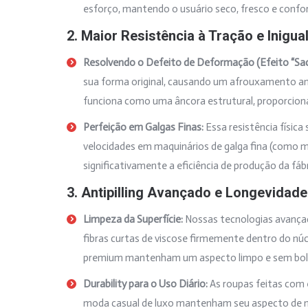
esforço, mantendo o usuário seco, fresco e conf
2. Maior Resistência à Tração e Inigu
Resolvendo o Defeito de Deformação (Efeito “Sac
sua forma original, causando um afrouxamento anti
funciona como uma âncora estrutural, proporcio
Perfeição em Galgas Finas:
Essa resistência física
velocidades em maquinários de galga fina (como m
significativamente a eficiência de produção da fábr
3. Antipilling Avançado e Longevidade
Limpeza da Superfície:
Nossas tecnologias avançada
fibras curtas de viscose firmemente dentro do núc
premium mantenham um aspecto limpo e sem bolin
Durability para o Uso Diário:
As roupas feitas com 
moda casual de luxo mantenham seu aspecto de 