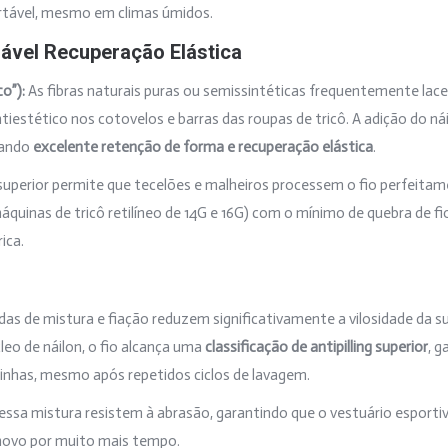
ortável, mesmo em climas úmidos.
alável Recuperação Elástica
o”):
As fibras naturais puras ou semissintéticas frequentemente lac
estético nos cotovelos e barras das roupas de tricô. A adição do nái
nando
excelente retenção de forma e recuperação elástica
.
 superior permite que tecelões e malheiros processem o fio perfeitam
áquinas de tricô retilíneo de 14G e 16G) com o mínimo de quebra de 
ica.
s de mistura e fiação reduzem significativamente a vilosidade da sup
leo de náilon, o fio alcança uma
classificação de antipilling superior
, g
has, mesmo após repetidos ciclos de lavagem.
essa mistura resistem à abrasão, garantindo que o vestuário esportiv
novo por muito mais tempo.