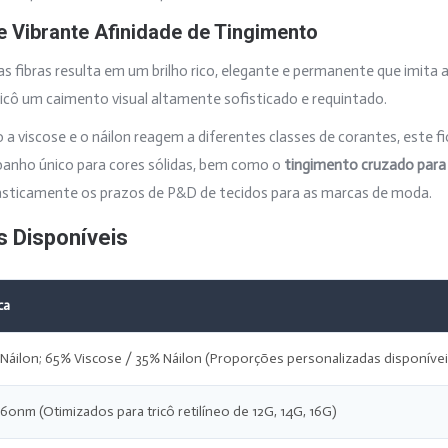
e Vibrante Afinidade de Tingimento
s fibras resulta em um brilho rico, elegante e permanente que imita a 
ricô um caimento visual altamente sofisticado e requintado.
a viscose e o náilon reagem a diferentes classes de corantes, este fi
 banho único para cores sólidas, bem como o
tingimento cruzado para 
rasticamente os prazos de P&D de tecidos para as marcas de moda.
s Disponíveis
ca
Náilon; 65% Viscose / 35% Náilon (Proporções personalizadas disponívei
0nm (Otimizados para tricô retilíneo de 12G, 14G, 16G)