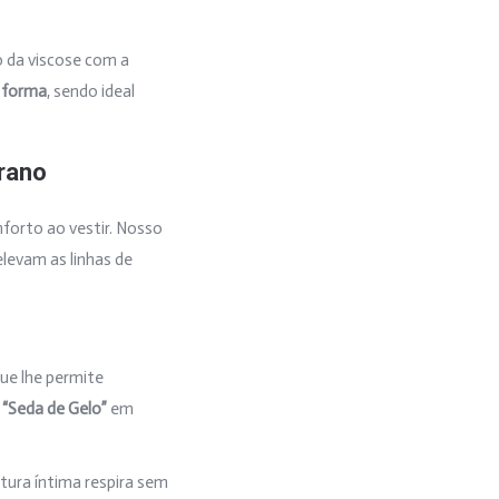
 da viscose com a
e forma
, sendo ideal
rano
nforto ao vestir. Nosso
elevam as linhas de
que lhe permite
e
“Seda de Gelo”
em
tura íntima respira sem