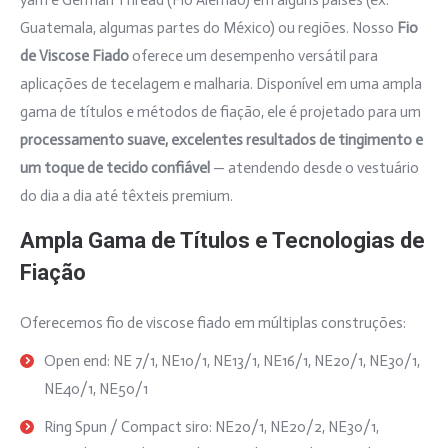
yarn e German Thread (Fio Alemão) em alguns países (ex:
Guatemala, algumas partes do México) ou regiões. Nosso
Fio
de Viscose Fiado
oferece um desempenho versátil para
aplicações de tecelagem e malharia. Disponível em uma ampla
gama de títulos e métodos de fiação, ele é projetado para um
processamento suave, excelentes resultados de tingimento e
um toque de tecido confiável
— atendendo desde o vestuário
do dia a dia até têxteis premium.
Ampla Gama de Títulos e Tecnologias de
Fiação
Oferecemos fio de viscose fiado em múltiplas construções:
Open end: NE 7/1, NE10/1, NE13/1, NE16/1, NE20/1, NE30/1,
NE40/1, NE50/1
Ring Spun / Compact siro: NE20/1, NE20/2, NE30/1,