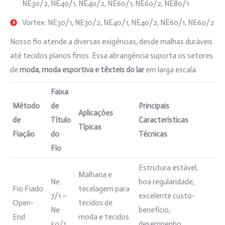
NE30/2, NE40/1, NE40/2, NE60/1, NE60/2, NE80/1
Vortex: NE30/1, NE30/2, NE40/1, NE40/2, NE60/1, NE60/2
Nosso fio atende a diversas exigências, desde malhas duráveis
até tecidos planos finos. Essa abrangência suporta os setores
de
moda, moda esportiva e têxteis do lar
em larga escala.
Faixa
Método
de
Principais
Aplicações
de
Título
Características
Típicas
Fiação
do
Técnicas
Fio
Estrutura estável,
Malharia e
Ne
boa regularidade,
Fio Fiado
tecelagem para
7/1 –
excelente custo-
Open-
tecidos de
Ne
benefício,
End
moda e tecidos
50/1
desempenho