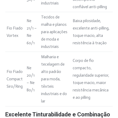
industriais
confiável anti-pilling
Tecidos de
Ne
Baixa pilosidade,
malha e planos
Fio Fiado
21/1 –
excelente anti-pilling,
para aplicações
Vortex
Ne
toque macio, alta
de moda e
60/1
resistência à tração
industriais
Malharia e
Corpo de fio
tecelagem de
Ne
compacto,
Fio Fiado
alto padrão
20/1
regularidade superior,
Compact
para moda,
– Ne
toque macio, maior
Siro/Ring
têxteis
80/1
resistência mecânica
industriais e do
e ao pilling
lar
Excelente Tinturabilidade e Combinação