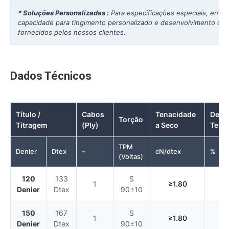
* Soluções Personalizadas :
Para especificações especiais, entr
capacidade para tingimento personalizado e desenvolvimento de 
fornecidos pelos nossos clientes.
Dados Técnicos
Título /
Cabos
Tenacidade
Desv
Torção
Titragem
(Ply)
a Seco
Tena
TPM
Denier
Dtex
–
cN/dtex
%
(Voltas)
120
133
S
1
≥1.80
Denier
Dtex
90±10
150
167
S
1
≥1.80
Denier
Dtex
90±10