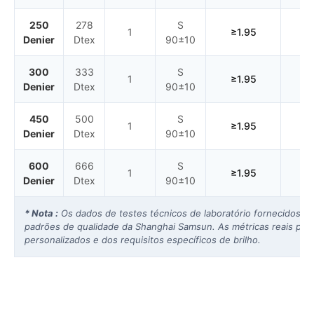
250
278
S
1
≥1.95
Denier
Dtex
90±10
300
333
S
1
≥1.95
Denier
Dtex
90±10
450
500
S
1
≥1.95
Denier
Dtex
90±10
600
666
S
1
≥1.95
Denier
Dtex
90±10
* Nota :
Os dados de testes técnicos de laboratório fornecidos ac
padrões de qualidade da Shanghai Samsun. As métricas reais po
personalizados e dos requisitos específicos de brilho.