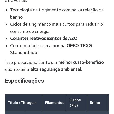
através de:
Tecnologia de tingimento com baixa relação de
banho
Ciclos de tingimento mais curtos para reduzir o
consumo de energia
Corantes reativos isentos de AZO
Conformidade com a norma
OEKO-TEX®
Standard 100
Isso proporciona tanto um
melhor custo-benefício
quanto uma
alta segurança ambiental
.
Especificações
Cabos
Ti
Título / Titragem
Filamentos
Brilho
(Ply)
Fi