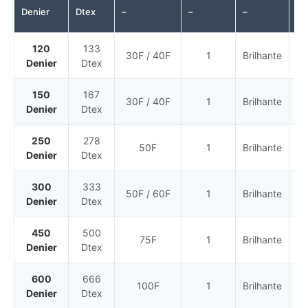
Denier
Dtex
–
–
–
–
120
133
30F / 40F
1
Brilhante
Ce
Denier
Dtex
150
167
30F / 40F
1
Brilhante
Ce
Denier
Dtex
250
278
50F
1
Brilhante
Ce
Denier
Dtex
300
333
50F / 60F
1
Brilhante
Ce
Denier
Dtex
450
500
75F
1
Brilhante
Ce
Denier
Dtex
600
666
100F
1
Brilhante
Ce
Denier
Dtex